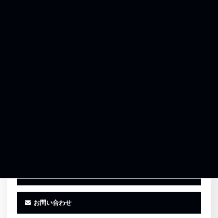
愛知県名古屋市瑞穂区内浜町4番14号
0120-961-864
受付時間 9:00〜18:00（平日）
お気に入りに追加
事務所紹介
お客様の声
お問い合わせ