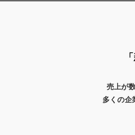
「
売上が
多くの企