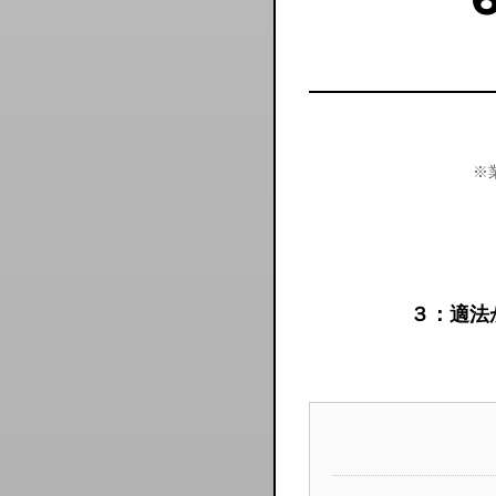
※
３：適法