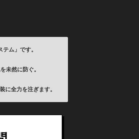
ステム」です。
乱を未然に防ぐ。
実装に全力を注ぎます。
問