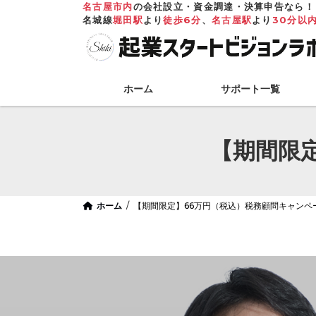
コ
ナ
名古屋市内
の会社設立・資金調達・決算申告なら！
ン
ビ
名城線
堀田駅
より
徒歩6分
、
名古屋駅
より
30分以
テ
ゲ
ン
ー
ツ
シ
へ
ョ
ホーム
サポート一覧
ス
ン
キ
に
ッ
移
プ
動
【期間限
ホーム
【期間限定】66万円（税込）税務顧問キャンペ