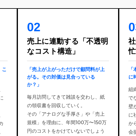
02
0
い
売上に連動する「
不透明
社
なコスト構造」
忙
。こ
「売上が上がっただけで顧問料が上
「
がる。その対価は見合っている
に
か？」
、
組
毎月訪問してきて雑談を交わし、紙
に
で
の領収書を回収していく。
壁
その「アナログな手厚さ」や「売上
、
に
規模」を理由に、年間100万〜150万
カ
か
円のコストをかけていないでしょう
。
会