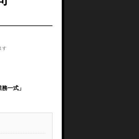
ます
）
業務一式」