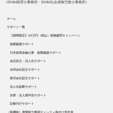
（Shiki税理士事務所・Shiki社会保険労務士事務所）
ホーム
サポート一覧
【期間限定】66万円（税込）税務顧問キャンペーン
創業融資サポート
日本政策金融公庫 創業融資サポート
会社設立・法人化サポート
合同会社設立サポート
株式会社設立サポート
法人化診断サポート
決算・法人税申告サポート
記帳代行サポート
（新機能）償還能力簡易チェック＋格付け判定表