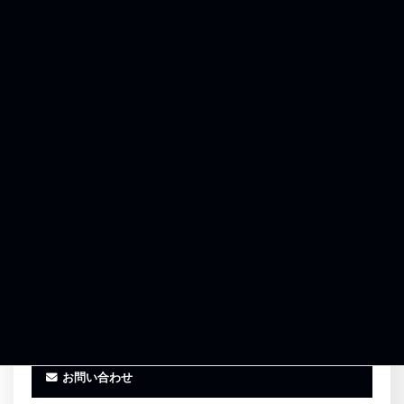
愛知県名古屋市瑞穂区内浜町4番14号
0120-961-864
受付時間 9:00〜18:00（平日）
お気に入りに追加
事務所紹介
お客様の声
お問い合わせ